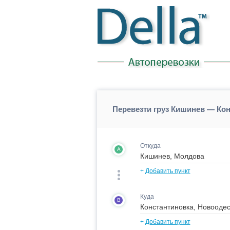
Перевезти груз Кишинев — Ко
Откуда
A
+
Добавить пункт
Куда
B
+
Добавить пункт