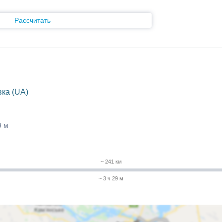
Рассчитать
ка (UA)
9 м
~ 241 км
~ 3 ч 29 м