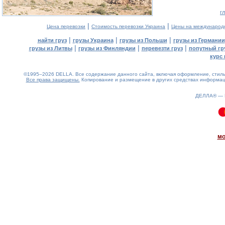
г
|
|
Цена перевозки
Стоимость перевозки Украина
Цены на международ
|
|
|
найти груз
грузы Украина
грузы из Польши
грузы из Германии
|
|
|
грузы из Литвы
грузы из Финляндии
перевезти груз
попутный гр
курс 
©1995–2026 DELLA. Все содержание данного сайта, включая оформление, стиль 
Все права защищены.
Копирование и размещение в других средствах информаци
ДЕЛЛА® —
0.14(aws3)
080826-01:01:57
мо