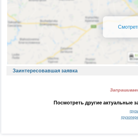
Смотрет
Заинтересовавшая заявка
Запрашиваем
Посмотреть другие актуальные з
груз
грузопер