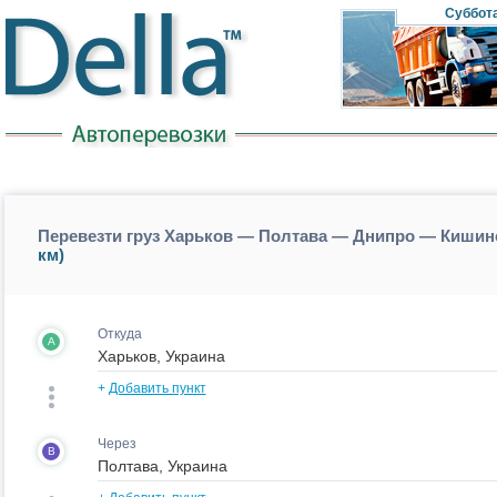
Суббот
Перевезти груз Харьков — Полтава — Днипро — Кишин
км)
Откуда
A
+
Добавить пункт
Через
B