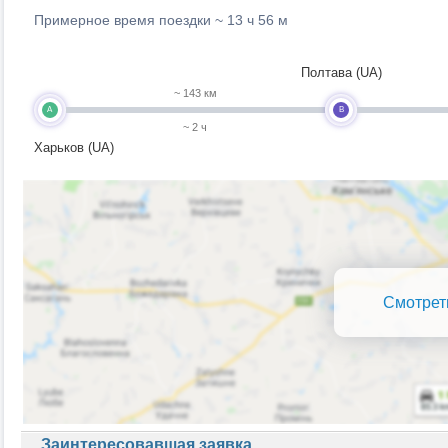
Примерное время поездки ~
13 ч 56 м
Полтава (UA)
~ 143 км
A
B
~ 2 ч
Харьков (UA)
Смотрет
Заинтересовавшая заявка