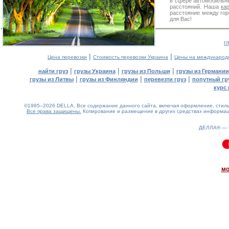
в сфере автомобиль
расстояний. Наша
ка
расстояние между гор
для Вас!
г
|
|
Цена перевозки
Стоимость перевозки Украина
Цены на международ
|
|
|
найти груз
грузы Украина
грузы из Польши
грузы из Германии
|
|
|
грузы из Литвы
грузы из Финляндии
перевезти груз
попутный гр
курс 
©1995–2026 DELLA. Все содержание данного сайта, включая оформление, стиль 
Все права защищены.
Копирование и размещение в других средствах информаци
ДЕЛЛА® —
0.13(aws3)
080826-14:20:56
мо