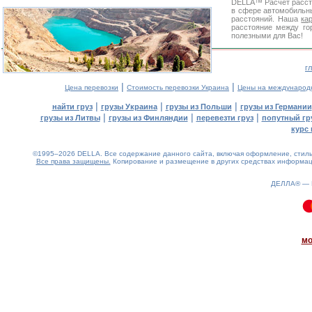
DELLA™
Расчет расс
в сфере автомобиль
расстояний. Наша
ка
расстояние между го
полезными для Вас!
г
|
|
Цена перевозки
Стоимость перевозки Украина
Цены на международ
|
|
|
найти груз
грузы Украина
грузы из Польши
грузы из Германии
|
|
|
грузы из Литвы
грузы из Финляндии
перевезти груз
попутный гр
курс 
©1995–2026 DELLA. Все содержание данного сайта, включая оформление, стиль 
Все права защищены.
Копирование и размещение в других средствах информаци
ДЕЛЛА® —
0.07(aws4)
080826-21:37:58
мо