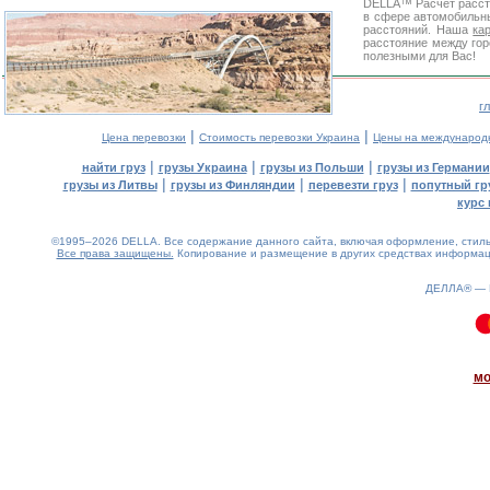
DELLA™
Расчет расс
в сфере автомобиль
расстояний. Наша
ка
расстояние между гор
полезными для Вас!
г
|
|
Цена перевозки
Стоимость перевозки Украина
Цены на международ
|
|
|
найти груз
грузы Украина
грузы из Польши
грузы из Германии
|
|
|
грузы из Литвы
грузы из Финляндии
перевезти груз
попутный гр
курс 
©1995–2026 DELLA. Все содержание данного сайта, включая оформление, стиль 
Все права защищены.
Копирование и размещение в других средствах информаци
ДЕЛЛА® —
0.09(aws4)
070826-17:12:39
мо