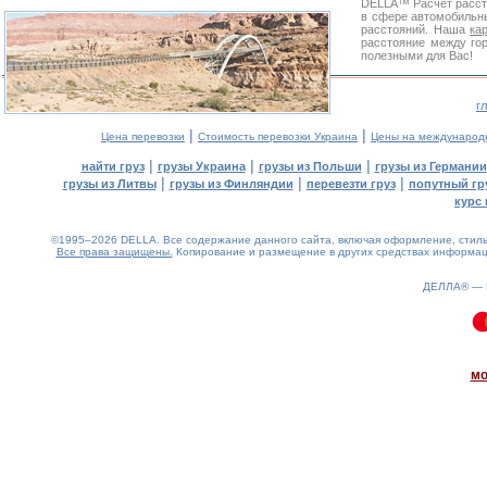
DELLA™
Расчет расс
в сфере автомобиль
расстояний. Наша
ка
расстояние между го
полезными для Вас!
г
|
|
Цена перевозки
Стоимость перевозки Украина
Цены на международ
|
|
|
найти груз
грузы Украина
грузы из Польши
грузы из Германии
|
|
|
грузы из Литвы
грузы из Финляндии
перевезти груз
попутный гр
курс 
©1995–2026 DELLA. Все содержание данного сайта, включая оформление, стиль 
Все права защищены.
Копирование и размещение в других средствах информаци
ДЕЛЛА® —
0.08(aws4)
090826-17:03:31
мо