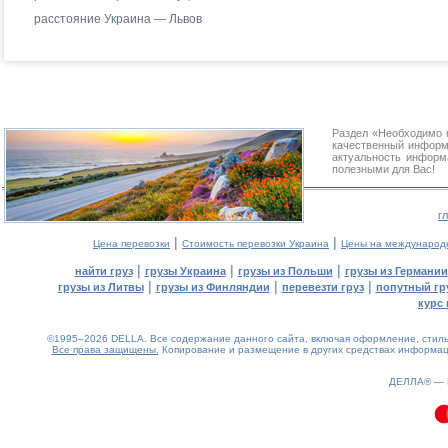
расстояние Украина — Львов
Раздел «Необходимо 
качественный информ
актуальность информа
полезными для Вас!
г
|
|
Цена перевозки
Стоимость перевозки Украина
Цены на международ
|
|
|
найти груз
грузы Украина
грузы из Польши
грузы из Германии
|
|
|
грузы из Литвы
грузы из Финляндии
перевезти груз
попутный гр
курс 
©1995–2026 DELLA. Все содержание данного сайта, включая оформление, стиль 
Все права защищены.
Копирование и размещение в других средствах информаци
ДЕЛЛА® —
0.1(aws4)
090826-14:30:58