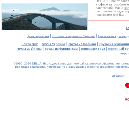
DELLA™
Расчет расс
в сфере автомобиль
расстояний. Наша
ка
расстояние между го
полезными для Вас!
г
|
|
Цена перевозки
Стоимость перевозки Украина
Цены на международ
|
|
|
найти груз
грузы Украина
грузы из Польши
грузы из Германии
|
|
|
грузы из Литвы
грузы из Финляндии
перевезти груз
попутный гр
курс 
©1995–2026 DELLA. Все содержание данного сайта, включая оформление, стиль 
Все права защищены.
Копирование и размещение в других средствах информаци
ДЕЛЛА® —
0.08(aws2)
070826-19:48:51
мо