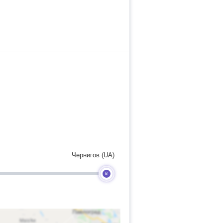
Чернигов (UA)
B