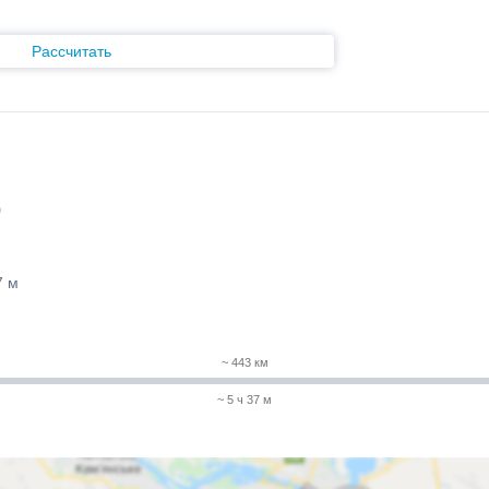
Рассчитать
)
7 м
~ 443 км
~ 5 ч 37 м