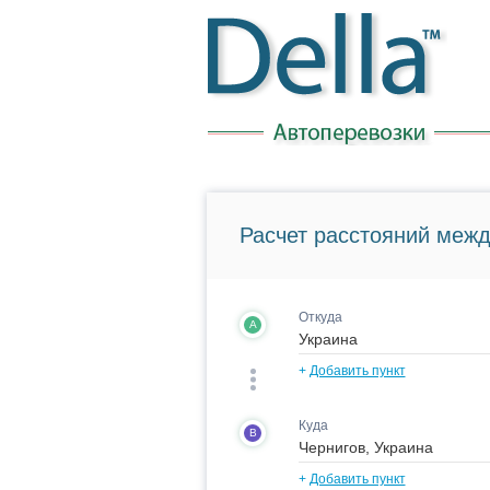
Расчет расстояний межд
Откуда
A
+
Добавить пункт
Куда
B
+
Добавить пункт