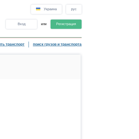
Украина
рус
Вход
или
Регистрация
ть транспорт
поиск грузов и транспорта