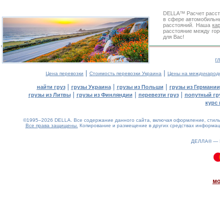
DELLA™
Расчет расс
в сфере автомобиль
расстояний. Наша
ка
расстояние между гор
для Вас!
г
|
|
Цена перевозки
Стоимость перевозки Украина
Цены на международ
|
|
|
найти груз
грузы Украина
грузы из Польши
грузы из Германии
|
|
|
грузы из Литвы
грузы из Финляндии
перевезти груз
попутный гр
курс 
©1995–2026 DELLA. Все содержание данного сайта, включая оформление, стиль 
Все права защищены.
Копирование и размещение в других средствах информаци
ДЕЛЛА® —
0.1(aws4)
080826-02:57:53
мо