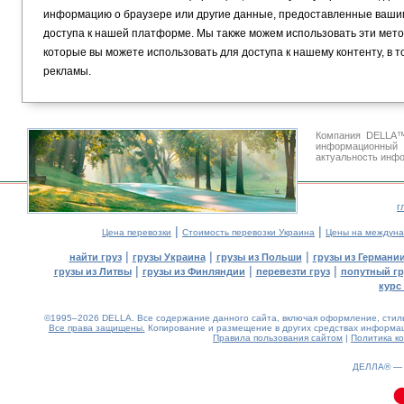
информацию о браузере или другие данные, предоставленные вашим
доступа к нашей платформе. Мы также можем использовать эти метод
которые вы можете использовать для доступа к нашему контенту, в 
рекламы.
Компания DELLA™
информационный
актуальность инфо
г
|
|
Цена перевозки
Стоимость перевозки Украина
Цены на междуна
|
|
|
найти груз
грузы Украина
грузы из Польши
грузы из Германи
|
|
|
грузы из Литвы
грузы из Финляндии
перевезти груз
попутный гр
курс
©1995–2026 DELLA. Все содержание данного сайта, включая оформление, стиль 
Все права защищены.
Копирование и размещение в других средствах информаци
Правила пользования сайтом
|
Политика к
ДЕЛЛА® 
0.03(aws3)
070826-19:07:37