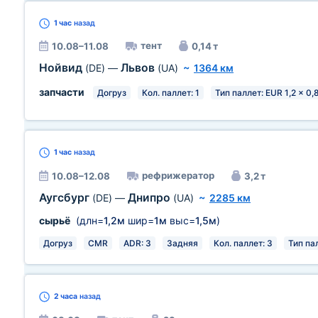
1 час
назад
тент
10.08–11.08
0,14 т
Нойвид
Львов
(DE)
—
(UA)
~
1364 км
запчасти
Догруз
Кол. паллет: 1
Тип паллет: EUR 1,2 x 0,
1 час
назад
рефрижератор
10.08–12.08
3,2 т
Аугсбург
Днипро
(DE)
—
(UA)
~
2285 км
сырьё
(длн=
1,2м
шир=
1м
выс=
1,5м
)
Догруз
CMR
ADR: 3
Задняя
Кол. паллет: 3
Тип пал
2 часа
назад