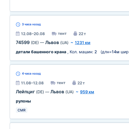
3 часа
назад
тент
12.08–20.08
22 т
74599
Львов
(DE)
—
(UA)
~
1231 км
детали башенного крана
, Кол. машин:
2
(длн=
14м
шир
4 часа
назад
тент
11.08–12.08
22 т
Лейпциг
Львов
(DE)
—
(UA)
~
959 км
рулоны
CMR