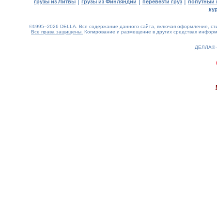
|
|
|
грузы из Литвы
грузы из Финляндии
перевезти груз
попутный 
ку
©1995–2026 DELLA. Все содержание данного сайта, включая оформление, стил
Все права защищены.
Копирование и размещение в других средствах информа
ДЕЛЛА®
0.28(aws4)
080826-16:11:30