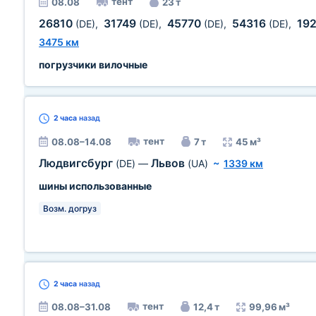
тент
08.08
23 т
26810
31749
45770
54316
19
(DE)
,
(DE)
,
(DE)
,
(DE)
,
3475 км
погрузчики вилочные
2 часа
назад
тент
08.08–14.08
7 т
45 м³
Людвигсбург
Львов
(DE)
—
(UA)
~
1339 км
шины использованные
Возм. догруз
2 часа
назад
тент
08.08–31.08
12,4 т
99,96 м³