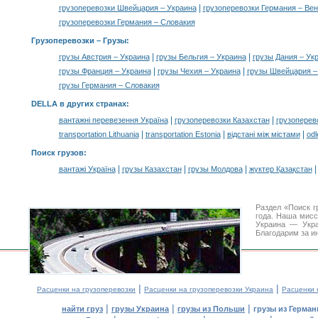
|
грузоперевозки Швейцария – Украина
грузоперевозки Германия – Вен
грузоперевозки Германия – Словакия
Грузоперевозки –
Грузы
:
|
|
грузы Австрия – Украина
грузы Бельгия – Украина
грузы Дания – Ук
|
|
грузы Франция – Украина
грузы Чехия – Украина
грузы Швейцария –
грузы Германия – Словакия
DELLA в других странах
:
|
|
вантажні перевезення Україна
грузоперевозки Казахстан
грузоперев
|
|
|
transportation Lithuania
transportation Estonia
відстані між містами
odl
Поиск грузов
:
|
|
|
вантажі Україна
грузы Казахстан
грузы Молдова
жүктер Қазақстан
Раздел «Поиск г
года. Наша мис
Украина — Укра
Благодарим за и
|
|
Расценки на грузоперевозки
Расценки на грузоперевозки Украина
Расценки 
|
|
|
найти груз
грузы Украина
грузы из Польши
грузы из Герман