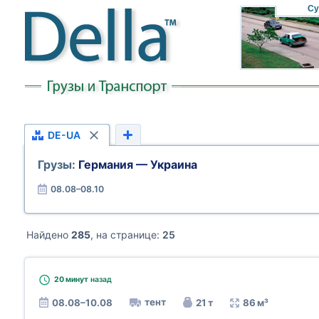
Су
DE-UA
Грузы:
Германия — Украина
08.08–08.10
Найдено
285
, на странице:
25
20 минут
назад
тент
08.08–10.08
21 т
86 м³