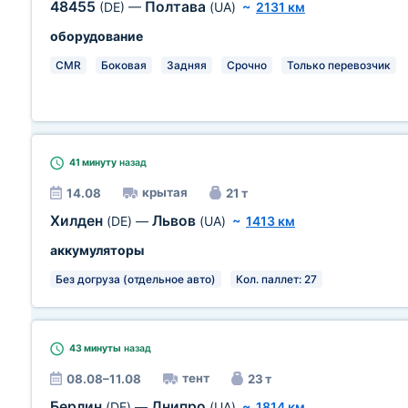
48455
Полтава
(DE)
—
(UA)
~
2131 км
оборудование
CMR
Боковая
Задняя
Срочно
Только перевозчик
41 минуту
назад
крытая
14.08
21 т
Хилден
Львов
(DE)
—
(UA)
~
1413 км
аккумуляторы
Без догруза (отдельное авто)
Кол. паллет: 27
43 минуты
назад
тент
08.08–11.08
23 т
Берлин
Днипро
(DE)
—
(UA)
~
1814 км