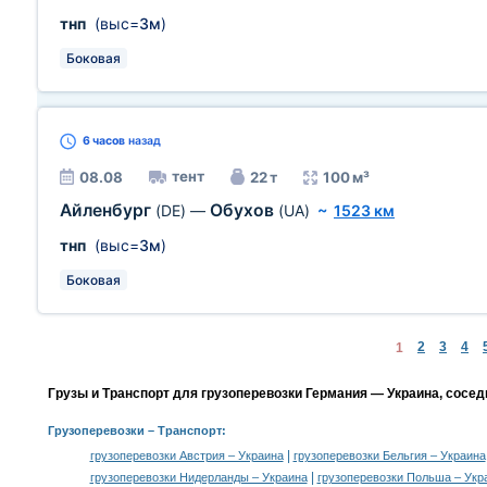
тнп
(выс=
3м
)
Боковая
6 часов
назад
тент
08.08
22 т
100 м³
Айленбург
Обухов
(DE)
—
(UA)
~
1523 км
тнп
(выс=
3м
)
Боковая
2
3
4
1
Грузы и Транспорт для грузоперевозки Германия — Украина, сосед
Грузоперевозки
– Транспорт:
|
грузоперевозки Австрия – Украина
грузоперевозки Бельгия – Украина
|
грузоперевозки Нидерланды – Украина
грузоперевозки Польша – Укр