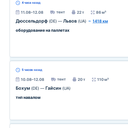
4 часа
назад
тент
11.08–12.08
22 т
86 м³
Дюссельдорф
Львов
(DE)
—
(UA)
~
1418 км
оборудование на паллетах
5 часов
назад
тент
10.08–12.08
20 т
110 м³
Бохум
Гайсин
(DE)
—
(UA)
тнп навалом