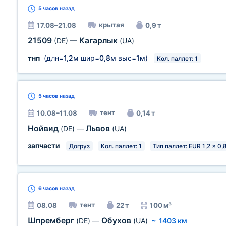
5 часов
назад
крытая
17.08–21.08
0,9 т
21509
Кагарлык
(DE)
—
(UA)
тнп
(длн=
1,2м
шир=
0,8м
выс=
1м
)
Кол. паллет: 1
5 часов
назад
тент
10.08–11.08
0,14 т
Нойвид
Львов
(DE)
—
(UA)
запчасти
Догруз
Кол. паллет: 1
Тип паллет: EUR 1,2 x 0,
6 часов
назад
тент
08.08
22 т
100 м³
Шпремберг
Обухов
(DE)
—
(UA)
~
1403 км