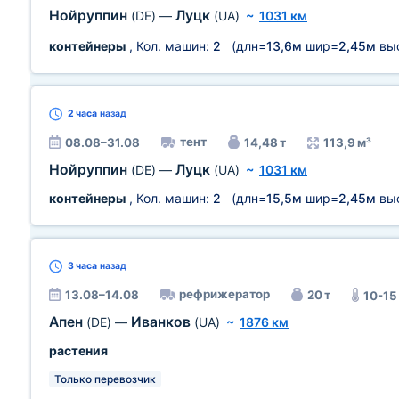
Нойруппин
Луцк
(DE)
—
(UA)
~
1031 км
контейнеры
, Кол. машин:
2
(длн=
13,6м
шир=
2,45м
вы
2 часа
назад
тент
08.08–31.08
14,48 т
113,9 м³
Нойруппин
Луцк
(DE)
—
(UA)
~
1031 км
контейнеры
, Кол. машин:
2
(длн=
15,5м
шир=
2,45м
вы
3 часа
назад
рефрижератор
13.08–14.08
20 т
10-15
Апен
Иванков
(DE)
—
(UA)
~
1876 км
растения
Только перевозчик