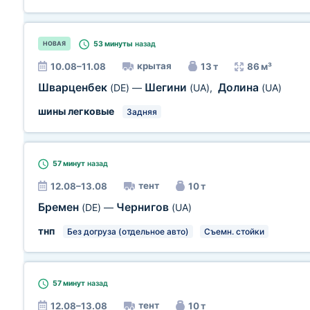
53 минуты
назад
НОВАЯ
крытая
10.08–11.08
13 т
86 м³
Шварценбек
Шегини
Долина
(DE)
—
(UA)
,
(UA)
шины легковые
Задняя
57 минут
назад
тент
12.08–13.08
10 т
Бремен
Чернигов
(DE)
—
(UA)
тнп
Без догруза (отдельное авто)
Съемн. стойки
57 минут
назад
тент
12.08–13.08
10 т