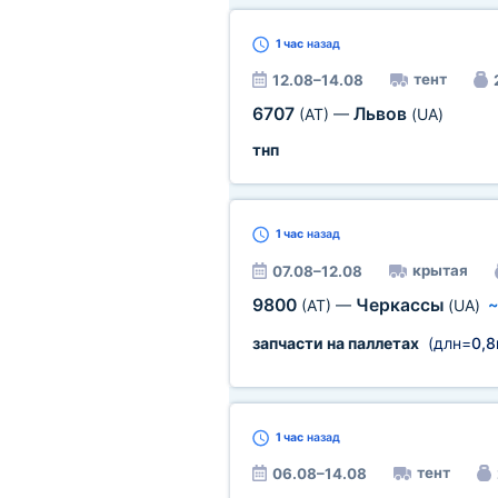
1 час
назад
тент
12.08–14.08
6707
Львов
(AT)
—
(UA)
тнп
1 час
назад
крытая
07.08–12.08
9800
Черкассы
(AT)
—
(UA)
запчасти на паллетах
(длн=
0,
1 час
назад
тент
06.08–14.08