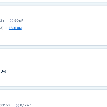
2 т
90 м³
A)
~
1601 км
(UA)
0,115 т
0,17 м³