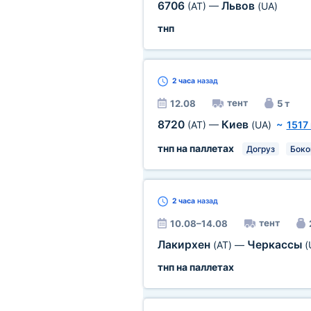
6706
Львов
(AT)
—
(UA)
тнп
2 часа
назад
тент
12.08
5 т
8720
Киев
(AT)
—
(UA)
~
1517
тнп на паллетах
Догруз
Боко
2 часа
назад
тент
10.08–14.08
Лакирхен
Черкассы
(AT)
—
(
тнп на паллетах