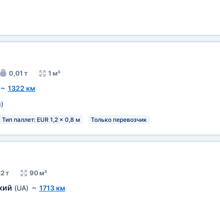
0,01 т
1 м³
~
1322 км
м
)
Тип паллет: EUR 1,2 x 0,8 м
Только перевозчик
2 т
90 м³
кий
(UA)
~
1713 км