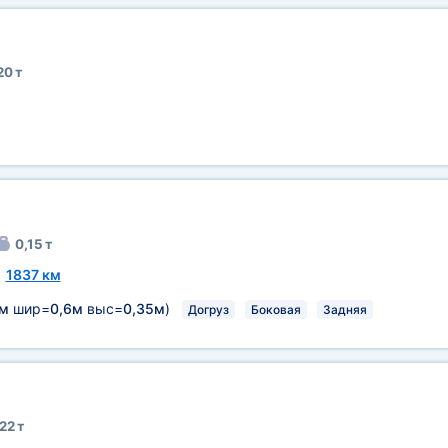
20 т
0,15 т
~
1837 км
8м
шир=
0,6м
выс=
0,35м
)
Догруз
Боковая
Задняя
22 т