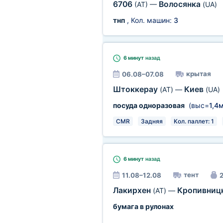
6706
Волосянка
(AT)
—
(UA)
тнп
, Кол. машин:
3
6 минут
назад
крытая
06.08–07.08
Штоккерау
Киев
(AT)
—
(UA)
посуда одноразовая
(выс=
1,4
CMR
Задняя
Кол. паллет: 1
6 минут
назад
тент
11.08–12.08
2
Лакирхен
Кропивниц
(AT)
—
бумага в рулонах