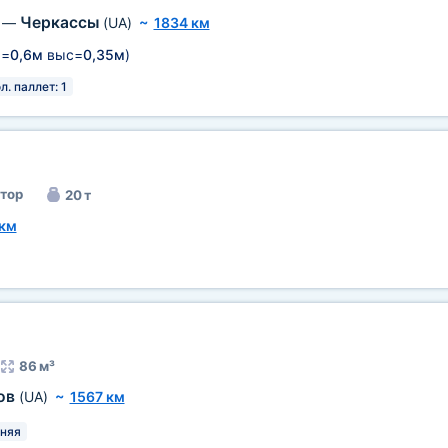
Черкассы
—
(UA)
~
1834 км
=
0,6м
выс=
0,35м
)
л. паллет: 1
тор
20 т
 км
86 м³
ов
(UA)
~
1567 км
няя