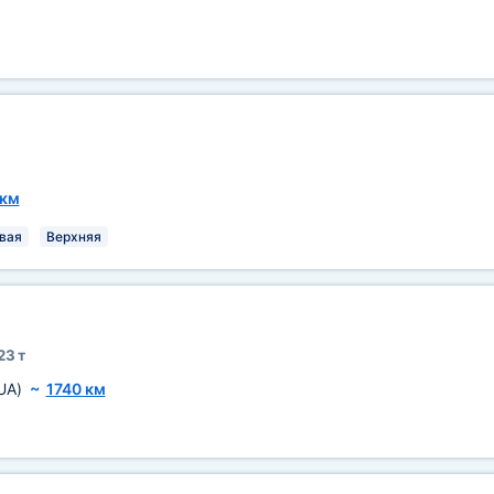
 км
вая
Верхняя
23 т
UA)
~
1740 км