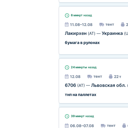
6 минут
назад
тент
11.08–12.08
2
Лакирхен
Украинка
(AT)
—
(U
бумага в рулонах
24 минуты
назад
тент
12.08
22 т
6706
Львовская обл.
(AT)
—
тнп на паллетах
39 минут
назад
тент
06.08–07.08