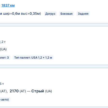
~
1837 км
8м
шир=
0,6м
выс=
0,35м
)
Догруз
Боковая
Задняя
,2 т
(UA)
ллет: 3
Тип паллет: USA 1,2 x 1,2 м
5 т
3
2170
Стрый
(AT)
,
(AT)
—
(UA)
 авто)