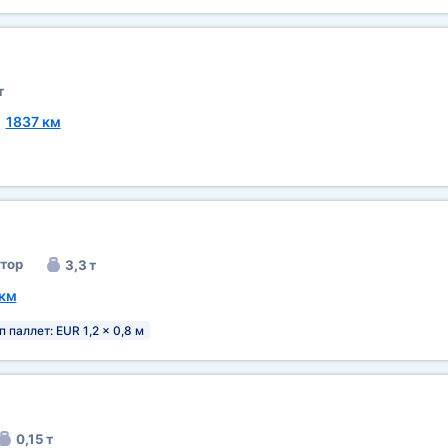
т
~
1837 км
тор
3,3 т
 км
п паллет: EUR 1,2 x 0,8 м
0,15 т