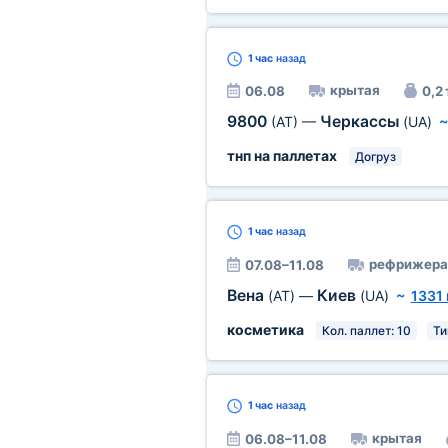
1 час
назад
крытая
06.08
0,2 
9800
Черкассы
(AT)
—
(UA)
тнп на паллетах
Догруз
1 час
назад
рефрижера
07.08–11.08
Вена
Киев
(AT)
—
(UA)
~
1331
косметика
Кол. паллет: 10
Ти
1 час
назад
крытая
06.08–11.08