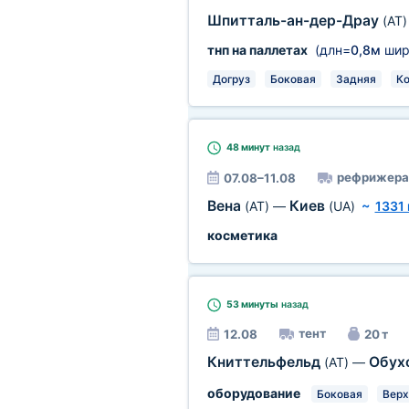
Шпитталь-ан-дер-Драу
(AT)
тнп на паллетах
(длн=
0,8м
шир
Догруз
Боковая
Задняя
Ко
48 минут
назад
рефрижера
07.08–11.08
Вена
Киев
(AT)
—
(UA)
~
1331
косметика
53 минуты
назад
тент
12.08
20 т
Книттельфельд
Обух
(AT)
—
оборудование
Боковая
Верх