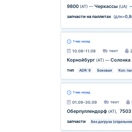
9800
Черкассы
(AT)
—
(UA)
запчасти на паллетах
(длн=
0,
1 час
назад
тент
10.08–11.08
2
Корнойбург
Солонка
(AT)
—
тнп
ADR: 9
Боковая
Кол. па
1 час
назад
тент
01.09–30.09
Оберпуллендорф
750
(AT)
,
запчасти
Без догруза (отдельное