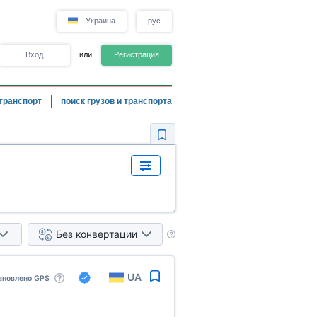
Украина
рус
Вход
или
Регистрация
транспорт
поиск грузов и транспорта
Без конвертации
UA
ановлено GPS