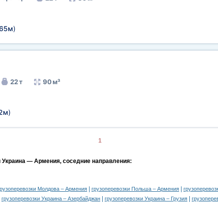
,65м
)
22 т
90 м³
72м
)
1
и Украина — Армения, соседние направления:
|
|
грузоперевозки Молдова – Армения
грузоперевозки Польша – Армения
грузоперевоз
|
|
|
грузоперевозки Украина – Азербайджан
грузоперевозки Украина – Грузия
грузопере