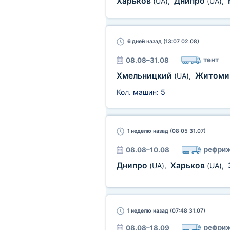
Харьков
Днипро
(UA)
,
(UA)
,
6 дней
назад (13:07 02.08)
тент
08.08–31.08
Хмельницкий
Житом
(UA)
,
Кол. машин:
5
1 неделю
назад (08:05 31.07)
рефриж
08.08–10.08
Днипро
Харьков
(UA)
,
(UA)
,
1 неделю
назад (07:48 31.07)
рефриж
08.08–18.09