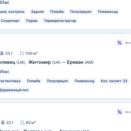
,65м
)
мож. контроль
Задняя
Пломба
Полуприцеп
Пневмоход
Скоропорт
Паром
Терморегистратор
Уст
23 т
100 м³
олевец
Житомир
Ереван
(UA)
,
(UA)
—
(AM)
,95м
)
Растентовка
Пломба
Полуприцеп
Пневмоход
Кол. паллет: 33
Деревянный пол
Уст
22 т
92 м³