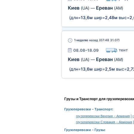
Киев
Ереван
(UA)
—
(AM)
(длн=
13,6м
шир=
2,48м
выс=
2
1 неделю
назад (07:48 31.07)
тент
08.08–18.09
Киев
Ереван
(UA)
—
(AM)
(длн=
13,6м
шир=
2,5м
выс=
2,
Грузы и Транспорт для грузоперевозк
Грузоперевозки
– Транспорт:
|
грузоперевозки Венгрия – Армения
грузоперевозки Словакия – Армения
Грузоперевозки –
Грузы
: