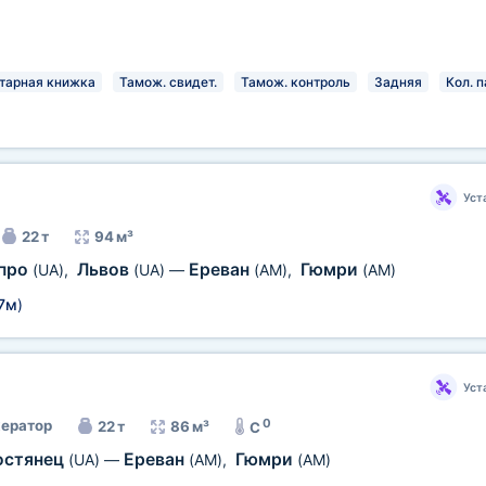
тарная книжка
Тамож. свидет.
Тамож. контроль
Задняя
Кол. п
Уст
22 т
94 м³
про
Львов
Ереван
Гюмри
(UA)
,
(UA)
—
(AM)
,
(AM)
7м
)
Уст
0
ератор
22 т
86 м³
C
остянец
Ереван
Гюмри
(UA)
—
(AM)
,
(AM)