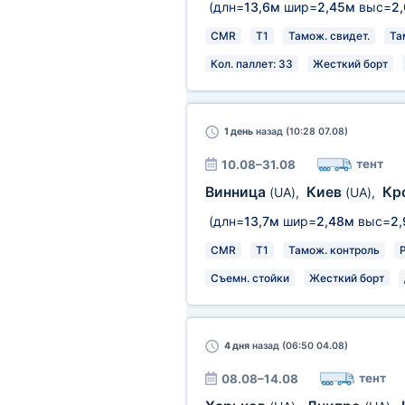
(длн=
13,6м
шир=
2,45м
выс=
2
CMR
T1
Тамож. свидет.
Та
Кол. паллет: 33
Жесткий борт
1 день
назад (10:28 07.08)
тент
10.08–31.08
Винница
Киев
Кр
(UA)
,
(UA)
,
(длн=
13,7м
шир=
2,48м
выс=
2
CMR
T1
Тамож. контроль
Съемн. стойки
Жесткий борт
4 дня
назад (06:50 04.08)
тент
08.08–14.08