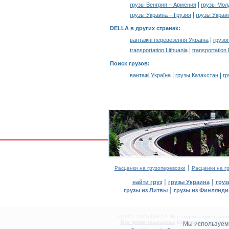
|
грузы Венгрия – Армения
грузы Мол
|
грузы Украина – Грузия
грузы Украи
DELLA в других странах
:
|
вантажні перевезення Україна
грузо
|
transportation Lithuania
transportation
Поиск грузов
:
|
|
вантажі Україна
грузы Казахстан
гр
|
Расценки на грузоперевозки
Расценки на г
|
|
найти груз
грузы Украина
груз
|
грузы из Литвы
грузы из Финлянди
©1995–2026 DELLA. Все содержание данного
Все права защищены.
Копирование и разме
Мы используе