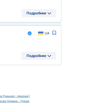
Подробнее
UA
Подробнее
|
ки Румыния – Армения
возки Украина – Турция