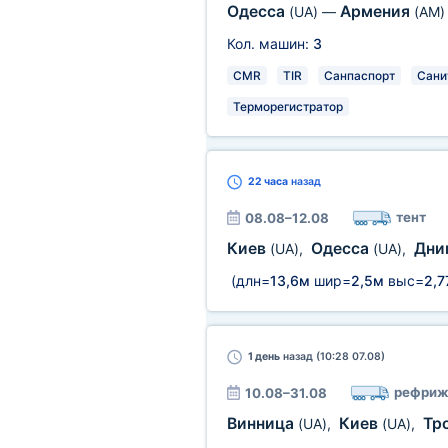
Одесса
Армения
(UA)
—
(AM)
Кол. машин:
3
CMR
TIR
Санпаспорт
Сани
Терморегистратор
22 часа
назад
тент
08.08–12.08
Киев
Одесса
Дни
(UA)
,
(UA)
,
(длн=
13,6м
шир=
2,5м
выс=
2,7
1 день
назад (10:28 07.08)
рефриж
10.08–31.08
Винница
Киев
Тр
(UA)
,
(UA)
,