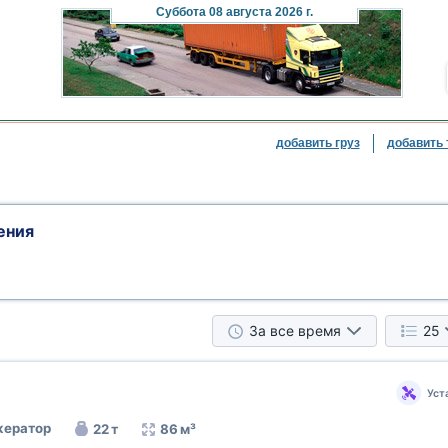
Суббота
08 августа 2026 г.
добавить груз
добавить 
ения
За все время
25
Уст
ератор
22 т
86 м³