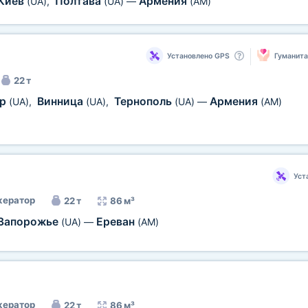
Киев
Полтава
Армения
(UA)
,
(UA)
—
(AM)
Установлено GPS
Гуманит
22 т
ир
Винница
Тернополь
Армения
(UA)
,
(UA)
,
(UA)
—
(AM)
Уст
ератор
22 т
86 м³
Запорожье
Ереван
(UA)
—
(AM)
ератор
22 т
86 м³