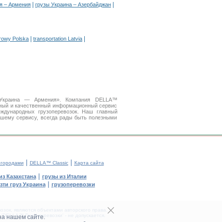
|
|
я – Армения
грузы Украина – Азербайджан
|
|
arowy Polska
transportation Latvia
и Украина — Армения». Компания DELLA™
бный и качественный информационный сервис
дународных грузоперевозок. Наш главный
ашему сервису, всегда рады быть полезными
|
|
 городами
DELLA™ Classic
Карта сайта
|
из Казахстана
грузы из Италии
|
зти груз Украина
грузоперевозки
зок, являются объектами авторского права.
DELLA™ Грузоперевозки' - не допускается.
на нашем сайте.