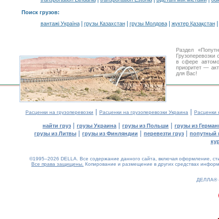
Поиск грузов
:
|
|
|
вантажі Україна
грузы Казахстан
грузы Молдова
жүктер Қазақстан
Раздел «Попут
Грузоперевозки 
в сфере автом
приоритет — акт
для Вас!
|
|
Расценки на грузоперевозки
Расценки на грузоперевозки Украина
Расценки 
|
|
|
найти груз
грузы Украина
грузы из Польши
грузы из Герман
|
|
|
грузы из Литвы
грузы из Финляндии
перевезти груз
попутный 
ку
©1995–2026 DELLA. Все содержание данного сайта, включая оформление, стил
Все права защищены.
Копирование и размещение в других средствах информа
ДЕЛЛА®
0.21(aws3)
080826-01:25:15