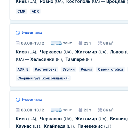
Киев
Ровно
Костополь
Вроцлав
(UA)
,
(UA)
,
(UA)
—
CMR
ADR
9 часов
назад
тент
08.08–13.12
23 т
88 м³
Киев
Черкассы
Житомир
Львов
(UA)
,
(UA)
,
(UA)
,
(
Хельсинки
Тампере
(UA)
—
(FI)
,
(FI)
ADR: 8
Растентовка
Уголки
Ремни
Съемн. стойки
Сборный груз (консолидация)
9 часов
назад
тент
08.08–13.12
23 т
86 м³
Киев
Черкассы
Житомир
Винниц
(UA)
,
(UA)
,
(UA)
,
Каунас
Клайпеда
Паневежис
(LT)
,
(LT)
,
(LT)