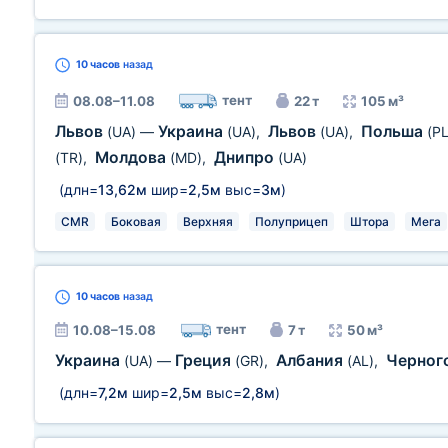
10 часов
назад
тент
08.08–11.08
22 т
105 м³
Львов
Украина
Львов
Польша
(UA)
—
(UA)
,
(UA)
,
(PL
Молдова
Днипро
(TR)
,
(MD)
,
(UA)
(длн=
13,62м
шир=
2,5м
выс=
3м
)
CMR
Боковая
Верхняя
Полуприцеп
Штора
Мега
10 часов
назад
тент
10.08–15.08
7 т
50 м³
Украина
Греция
Албания
Черног
(UA)
—
(GR)
,
(AL)
,
(длн=
7,2м
шир=
2,5м
выс=
2,8м
)