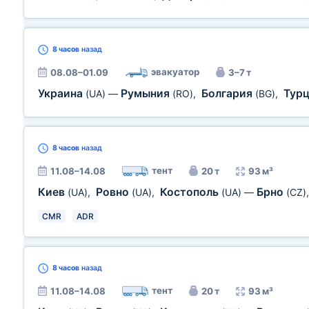
8 часов
назад
эвакуатор
08.08–01.09
3–7 т
Украина
Румыния
Болгария
Тур
(UA)
—
(RO)
,
(BG)
,
8 часов
назад
тент
11.08–14.08
20 т
93 м³
Киев
Ровно
Костополь
Брно
(UA)
,
(UA)
,
(UA)
—
(CZ)
CMR
ADR
8 часов
назад
тент
11.08–14.08
20 т
93 м³