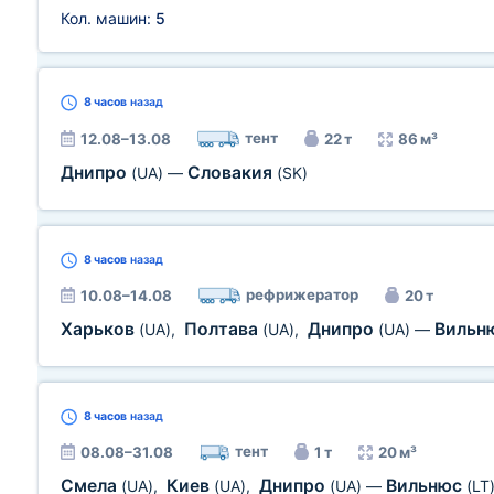
Кол. машин:
5
8 часов
назад
тент
12.08–13.08
22 т
86 м³
Днипро
Словакия
(UA)
—
(SK)
8 часов
назад
рефрижератор
10.08–14.08
20 т
Харьков
Полтава
Днипро
Вильн
(UA)
,
(UA)
,
(UA)
—
8 часов
назад
тент
08.08–31.08
1 т
20 м³
Смела
Киев
Днипро
Вильнюс
(UA)
,
(UA)
,
(UA)
—
(LT