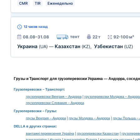
CMR
TIR
Еженедельно
12 часов
назад
тент
08.08–31.08
22 т
92-100 м³
Украина
Казахстан
Узбекистан
(UA)
—
(KZ)
,
(UZ)
Грузы и Транспорт для грузоперевозки Украина — Андорра, сосед
Грузоперевозки
– Транспорт:
|
грузоперевозки Венгрия – Андорра
грузоперевозки Молдова – Андорр
грузоперевозки Словакия – Андорра
Грузоперевозки –
Грузы
:
|
|
грузы Венгрия – Андорра
грузы Молдова – Андорра
грузы Польша – 
DELLA в других странах
:
|
|
вантажні перевезення Україна
грузоперевозки Казахстан
грузоперев
|
|
|
transportation Lithuania
transportation Estonia
відстані між містами
odl