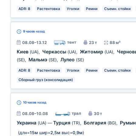
ADR: 8
Растентовка
Уголки
Ремни
Съемн. стойки
9 часов
назад
тент
08.08–13.12
23 т
88 м³
Киев
Черкассы
Житомир
Черно
(UA)
,
(UA)
,
(UA)
,
Мальмэ
Лулео
(SE)
,
(SE)
,
(SE)
ADR: 8
Растентовка
Уголки
Ремни
Съемн. стойки
Сборный груз (консолидация)
10 часов
назад
трал
08.08–10.08
30 т
Украина
Турция
Болгария
Румы
(UA)
—
(TR)
,
(BG)
,
(длн=
15м
шир=
2,5м
выс=
0,9м
)