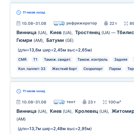
11 часов
назад
рефрижератор
10.08–31.08
22 т
86
Винница
Киев
Тростянец
Тбили
(UA)
,
(UA)
,
(UA)
—
Гюмри
Батуми
(AM)
,
(GE)
(длн=
13,6м
шир=
2,45м
выс=
2,65м
)
CMR
T1
Тамож. свидет.
Тамож. контроль
Задняя
Кол. паллет: 33
Жесткий борт
Скоропорт
Паром
Тер
11 часов
назад
тент
10.08–31.08
23 т
100 м³
Винница
Киев
Кролевец
Житоми
(UA)
,
(UA)
,
(UA)
,
(AM)
(длн=
13,7м
шир=
2,48м
выс=
2,95м
)