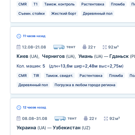
CMR
T1
Тамож. контроль
Растентовка
Пломба
П
Съемн. стойки
Жесткий борт
Деревянный пол
11 часов
назад
тент
12.08–21.08
22 т
92 м³
Киев
Чернигов
Умань
Гданьск
(UA)
,
(UA)
,
(UA)
—
(P
Кол. машин:
5
(длн=
13,6м
шир=
2,48м
выс=
2,75м
)
CMR
TIR
Тамож. свидет.
Растентовка
Пломба
По
Деревянный пол
Погрузка в любом городе региона
12 часов
назад
тент
08.08–31.08
22 т
92 м³
Украина
Узбекистан
(UA)
—
(UZ)