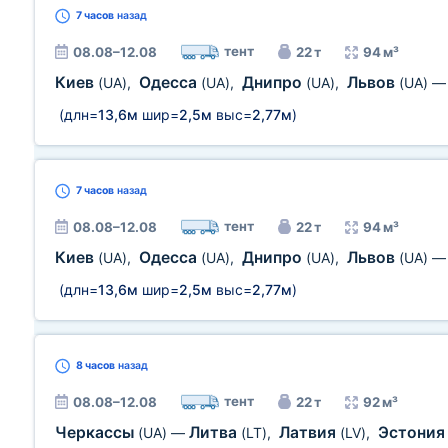
7 часов
назад
тент
08.08–12.08
22 т
94 м³
Киев
Одесса
Днипро
Львов
(UA)
,
(UA)
,
(UA)
,
(UA)
(длн=
13,6м
шир=
2,5м
выс=
2,77м
)
7 часов
назад
тент
08.08–12.08
22 т
94 м³
Киев
Одесса
Днипро
Львов
(UA)
,
(UA)
,
(UA)
,
(UA)
(длн=
13,6м
шир=
2,5м
выс=
2,77м
)
8 часов
назад
тент
08.08–12.08
22 т
92 м³
Черкассы
Литва
Латвия
Эстони
(UA)
—
(LT)
,
(LV)
,