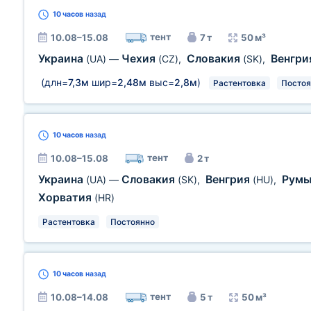
10 часов
назад
тент
10.08–15.08
7 т
50 м³
Украина
Чехия
Словакия
Венгр
(UA)
—
(CZ)
,
(SK)
,
(длн=
7,3м
шир=
2,48м
выс=
2,8м
)
Растентовка
Постоя
10 часов
назад
тент
10.08–15.08
2 т
Украина
Словакия
Венгрия
Рум
(UA)
—
(SK)
,
(HU)
,
Хорватия
(HR)
Растентовка
Постоянно
10 часов
назад
тент
10.08–14.08
5 т
50 м³