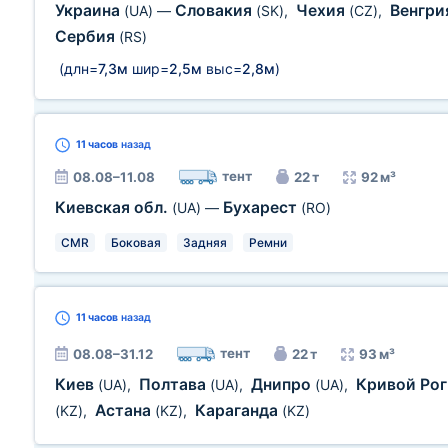
Украина
Словакия
Чехия
Венгр
(UA)
—
(SK)
,
(CZ)
,
Сербия
(RS)
(длн=
7,3м
шир=
2,5м
выс=
2,8м
)
11 часов
назад
тент
08.08–11.08
22 т
92 м³
Киевская обл.
Бухарест
(UA)
—
(RO)
CMR
Боковая
Задняя
Ремни
11 часов
назад
тент
08.08–31.12
22 т
93 м³
Киев
Полтава
Днипро
Кривой Ро
(UA)
,
(UA)
,
(UA)
,
Астана
Караганда
(KZ)
,
(KZ)
,
(KZ)