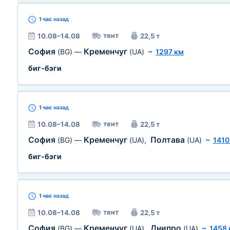
1 час
назад
тент
10.08–14.08
22,5 т
София
Кременчуг
(BG)
—
(UA)
~
1297 км
биг-бэги
1 час
назад
тент
10.08–14.08
22,5 т
София
Кременчуг
Полтава
(BG)
—
(UA)
,
(UA)
~
1410
биг-бэги
1 час
назад
тент
10.08–14.08
22,5 т
София
Кременчуг
Днипро
(BG)
—
(UA)
,
(UA)
~
1458 