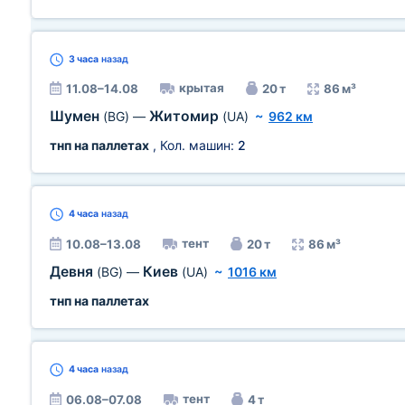
3 часа
назад
крытая
11.08–14.08
20 т
86 м³
Шумен
Житомир
(BG)
—
(UA)
~
962 км
тнп на паллетах
, Кол. машин:
2
4 часа
назад
тент
10.08–13.08
20 т
86 м³
Девня
Киев
(BG)
—
(UA)
~
1016 км
тнп на паллетах
4 часа
назад
тент
06.08–07.08
4 т