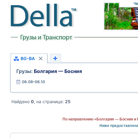
Че
BG-BA
Грузы:
Болгария — Босния
06.08–06.10
Найдено
0
, на странице:
25
По направлению «Болгария — Босния и 
Ниже предоставлена