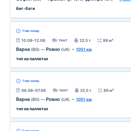
биг-бэги
1 час
назад
тент
10.08–12.08
22,5 т
86 м³
Варна
Ровно
(BG)
—
(UA)
~
1051 км
тнп на паллетах
1 час
назад
тент
06.08–07.08
22,5 т
86 м³
Варна
Ровно
(BG)
—
(UA)
~
1051 км
тнп на паллетах
1 час
назад