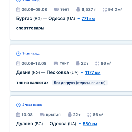
тент
06.08–09.08
6,537 т
94,2 м³
Бургас
Одесса
(BG)
—
(UA)
~
771 км
спорттовары
1 час
назад
тент
06.08–13.08
22 т
86 м³
Девня
Песковка
(BG)
—
(UA)
~
1177 км
тнп на паллетах
Без догруза (отдельное авто)
2 часа
назад
крытая
10.08
22 т
86 м³
Дулово
Одесса
(BG)
—
(UA)
~
580 км