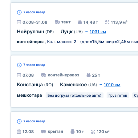
7 часов
назад
тент
07.08–31.08
14,48 т
113,9 м³
Нойруппин
Луцк
(DE)
—
(UA)
~
1031 км
контейнеры
, Кол. машин:
2
(длн=
15,5м
шир=
2,45м
вы
7 часов
назад
контейнеровоз
07.08
25 т
Констанца
Каменское
(RO)
—
(UA)
~
1010 км
мешкотара
Без догруза (отдельное авто)
Груз готов
С
7 часов
назад
крытая
12.08
10 т
120 м³