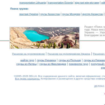
|
|
|
transportation Lithuania
transportation Estonia
відстані між містами
odl
Поиск грузов
:
|
|
|
вантажі Україна
грузы Казахстан
грузы Молдова
жүктер Қазақстан
Раздел «Поиск г
года. Наша мис
Украина — Укра
Благодарим за и
|
|
Расценки на грузоперевозки
Расценки на грузоперевозки Украина
Расценки 
|
|
|
найти груз
грузы Украина
грузы из Польши
грузы из Герман
|
|
|
грузы из Литвы
грузы из Финляндии
перевезти груз
попутный 
ку
©1995–2026 DELLA. Все содержание данного сайта, включая оформление, стил
Все права защищены.
Копирование и размещение в других средствах информа
ДЕЛЛА®
0.25(aws4)
070826-05:38:47