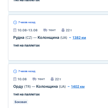
7 часов
назад
тент
10.08–13.08
22 т
Рудна
Колонщина
(CZ)
—
(UA)
~
1382 км
тнп на паллетах
7 часов
назад
тент
10.08
22 т
Орду
Колонщина
(TR)
—
(UA)
~
1402 км
тнп на паллетах
Боковая