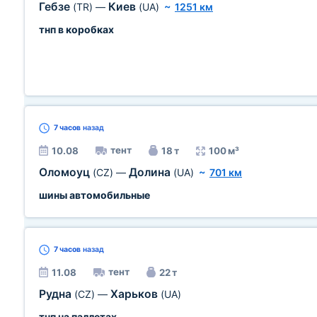
Гебзе
Киев
(TR)
—
(UA)
~
1251 км
тнп в коробках
7 часов
назад
тент
10.08
18 т
100 м³
Оломоуц
Долина
(CZ)
—
(UA)
~
701 км
шины автомобильные
7 часов
назад
тент
11.08
22 т
Рудна
Харьков
(CZ)
—
(UA)
тнп на паллетах