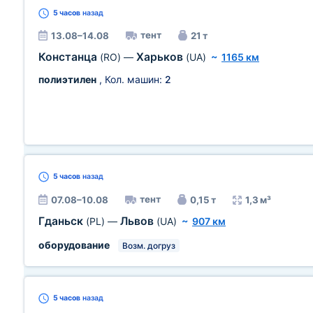
5 часов
назад
тент
13.08–14.08
21 т
Констанца
Харьков
(RO)
—
(UA)
~
1165 км
полиэтилен
, Кол. машин:
2
5 часов
назад
тент
07.08–10.08
0,15 т
1,3 м³
Гданьск
Львов
(PL)
—
(UA)
~
907 км
оборудование
Возм. догруз
5 часов
назад