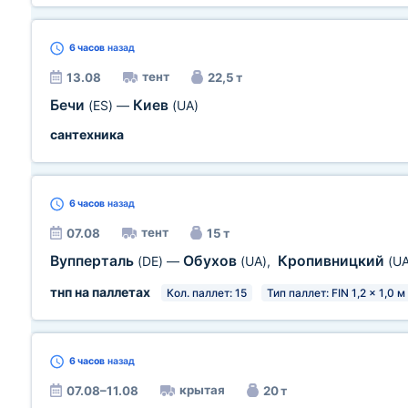
6 часов
назад
тент
13.08
22,5 т
Бечи
Киев
(ES)
—
(UA)
сантехника
6 часов
назад
тент
07.08
15 т
Вупперталь
Обухов
Кропивницкий
(DE)
—
(UA)
,
(UA
тнп на паллетах
Кол. паллет: 15
Тип паллет: FIN 1,2 x 1,0 м
6 часов
назад
крытая
07.08–11.08
20 т