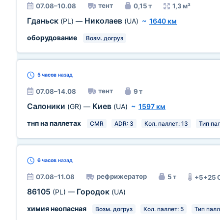
тент
07.08–10.08
0,15 т
1,3 м³
Гданьск
Николаев
(PL)
—
(UA)
~
1640 км
оборудование
Возм. догруз
5 часов
назад
тент
07.08–14.08
9 т
Салоники
Киев
(GR)
—
(UA)
~
1597 км
тнп на паллетах
CMR
ADR: 3
Кол. паллет: 13
Тип пал
6 часов
назад
рефрижератор
07.08–11.08
5 т
+5+25 
86105
Городок
(PL)
—
(UA)
химия неопасная
Возм. догруз
Кол. паллет: 5
Тип палл