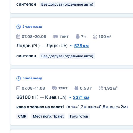
синтепон
Без догруза (отдельное авто)
2 часа
назад
тент
07.08–20.08
7 т
100 м³
Лодзь
Луцк
(PL)
—
(UA)
~
528 км
синтепон
Без догруза (отдельное авто)
3 часа
назад
тент
07.08–11.08
0,53 т
1,92 м³
66100
Киев
(IT)
—
(UA)
~
2371 км
кава в зернах на палеті
(длн=
1,2м
шир=
0,8м
выс=
2м
)
CMR
Мест погр.: 1palet
Груз готов