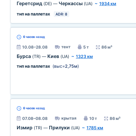
Геретсрид
Черкассы
(DE)
—
(UA)
~
1934 км
тнп на паллетах
ADR: 8
6 часов
назад
тент
10.08–28.08
5 т
86 м³
Бурса
Киев
(TR)
—
(UA)
~
1323 км
тнп на паллетах
(выс=
2,75м
)
6 часов
назад
крытая
07.08–08.08
10 т
86 м³
Измир
Прилуки
(TR)
—
(UA)
~
1785 км