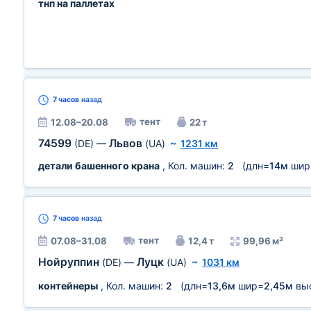
тнп на паллетах
7 часов
назад
тент
12.08–20.08
22 т
74599
Львов
(DE)
—
(UA)
~
1231 км
детали башенного крана
, Кол. машин:
2
(длн=
14м
шир
7 часов
назад
тент
07.08–31.08
12,4 т
99,96 м³
Нойруппин
Луцк
(DE)
—
(UA)
~
1031 км
контейнеры
, Кол. машин:
2
(длн=
13,6м
шир=
2,45м
вы