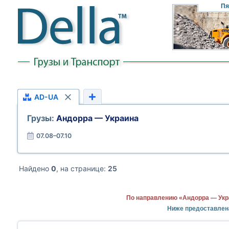
Пя
AD-UA
Грузы:
Андорра — Украина
07.08–07.10
Найдено
0
, на странице:
25
По направлению «Андорра — Укр
Ниже предоставлен