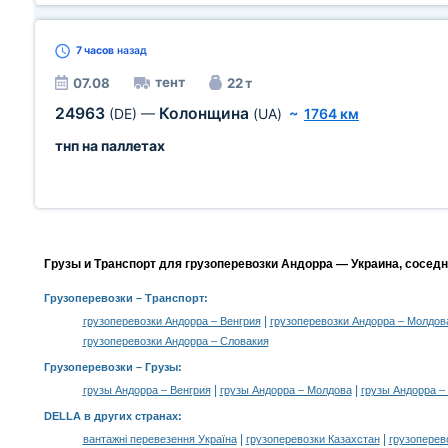
7 часов
назад
тент
07.08
22 т
24963
Колонщина
(DE)
—
(UA)
~
1764 км
тнп на паллетах
Грузы и Транспорт для грузоперевозки Андорра — Украина, сосед
Грузоперевозки
– Транспорт:
|
грузоперевозки Андорра – Венгрия
грузоперевозки Андорра – Молдов
грузоперевозки Андорра – Словакия
Грузоперевозки –
Грузы
:
|
|
грузы Андорра – Венгрия
грузы Андорра – Молдова
грузы Андорра –
DELLA в других странах
:
|
|
вантажні перевезення Україна
грузоперевозки Казахстан
грузоперев