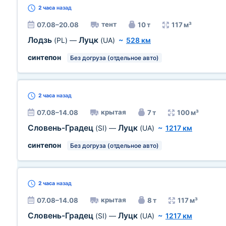
2 часа
назад
тент
07.08–20.08
10 т
117 м³
Лодзь
Луцк
(PL)
—
(UA)
~
528 км
синтепон
Без догруза (отдельное авто)
2 часа
назад
крытая
07.08–14.08
7 т
100 м³
Словень-Градец
Луцк
(SI)
—
(UA)
~
1217 км
синтепон
Без догруза (отдельное авто)
2 часа
назад
крытая
07.08–14.08
8 т
117 м³
Словень-Градец
Луцк
(SI)
—
(UA)
~
1217 км