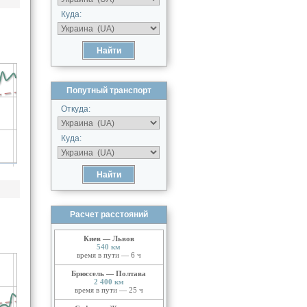
Куда:
Попутный транспорт
Откуда:
Куда:
Расчет расстояний
Киев — Львов
540 км
время в пути — 6 ч
Брюссель — Полтава
2 400 км
время в пути — 25 ч