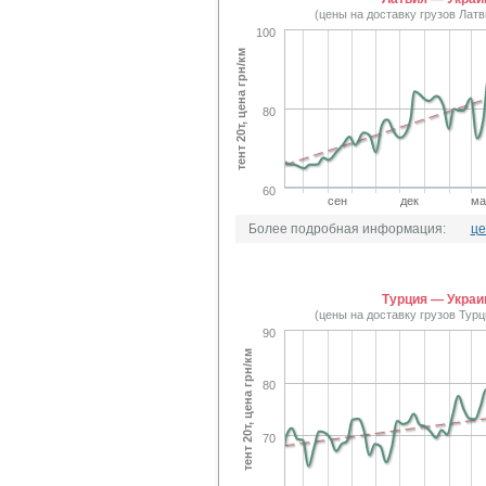
(цены на доставку грузов Лат
100
тент 20т, цена грн/км
80
60
сен
дек
ма
Более подробная информация:
це
Турция — Украи
(цены на доставку грузов Тур
90
тент 20т, цена грн/км
80
70