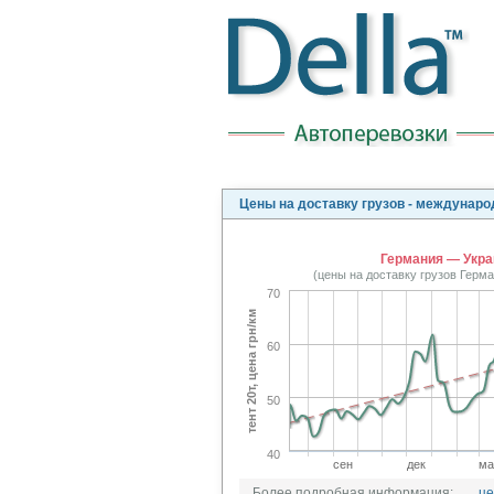
Цены на доставку грузов - междунаро
Германия — Укра
(цены на доставку грузов Герм
70
тент 20т, цена грн/км
60
50
40
сен
дек
ма
Более подробная информация:
це