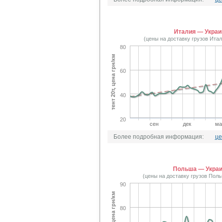
Италия — Украи
(цены на доставку грузов Ита
80
тент 20т, цена грн/км
60
40
20
сен
дек
ма
Более подробная информация:
це
Польша — Укра
(цены на доставку грузов Пол
90
тент 20т, цена грн/км
80