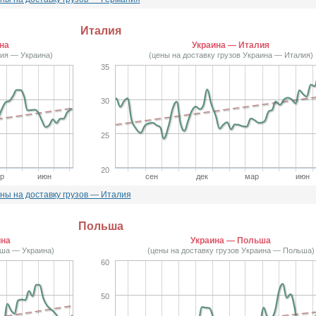
Италия
на
Украина — Италия
лия — Украина)
(цены на доставку грузов Украина — Италия)
35
30
25
20
р
июн
сен
дек
мар
июн
ны на доставку грузов — Италия
Польша
ина
Украина — Польша
ьша — Украина)
(цены на доставку грузов Украина — Польша)
60
50