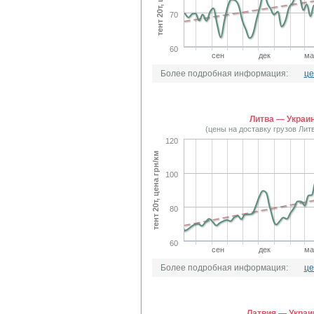
70
60
сен
дек
ма
Более подробная информация:
це
Литва — Украи
(цены на доставку грузов Лит
120
тент 20т, цена грн/км
100
80
60
сен
дек
ма
Более подробная информация:
це
Латвия — Украи