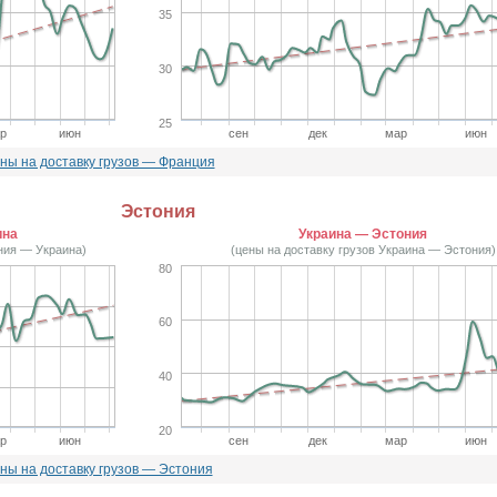
35
30
25
р
июн
сен
дек
мар
июн
ны на доставку грузов — Франция
Эстония
ина
Украина — Эстония
ния — Украина)
(цены на доставку грузов Украина — Эстония)
80
60
40
20
р
июн
сен
дек
мар
июн
ны на доставку грузов — Эстония