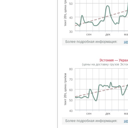
тент 20т, цена грн/км
50
40
30
сен
дек
ма
Более подробная информация:
це
Эстония — Укра
(цены на доставку грузов Эсто
80
тент 20т, цена грн/км
70
60
50
40
сен
дек
ма
Более подробная информация:
це