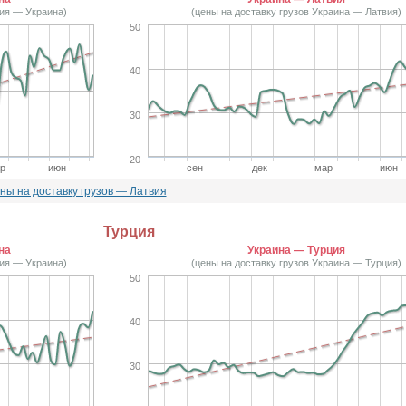
вия — Украина)
(цены на доставку грузов Украина — Латвия)
50
40
30
20
р
июн
сен
дек
мар
июн
ны на доставку грузов — Латвия
Турция
на
Украина — Турция
ция — Украина)
(цены на доставку грузов Украина — Турция)
50
40
30