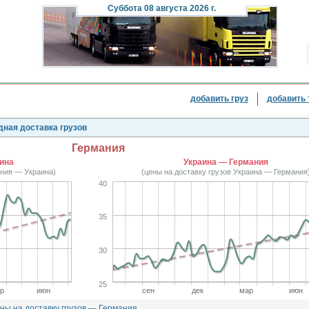
Суббота
08 августа 2026 г.
добавить груз
добавить 
дная доставка грузов
Германия
ина
Украина — Германия
ания — Украина)
(цены на доставку грузов Украина — Германия
40
35
30
25
р
июн
сен
дек
мар
июн
ны на доставку грузов — Германия