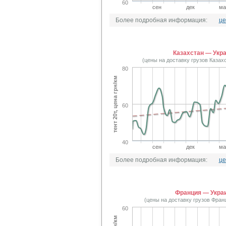
60
сен
дек
ма
Более подробная информация:
це
Казахстан — Укр
(цены на доставку грузов Казах
80
тент 20т, цена грн/км
60
40
сен
дек
ма
Более подробная информация:
це
Франция — Укра
(цены на доставку грузов Фран
60