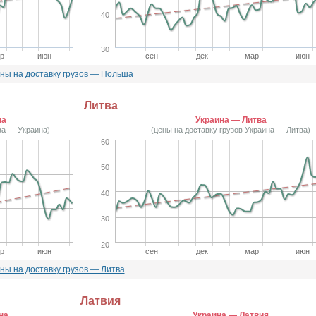
40
30
р
июн
сен
дек
мар
июн
ны на доставку грузов — Польша
Литва
на
Украина — Литва
ва — Украина)
(цены на доставку грузов Украина — Литва)
60
50
40
30
20
р
июн
сен
дек
мар
июн
ны на доставку грузов — Литва
Латвия
на
Украина — Латвия