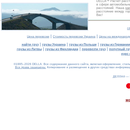
DELLA™
Расчет расс
в сфере автомобиль
расстояний. Наша
ка
расстояние между гор
Вас!
г
|
|
Цена перевозки
Стоимость перевозки Украина
Цены на международ
|
|
|
найти груз
грузы Украина
грузы из Польши
грузы из Германии
|
|
|
грузы из Литвы
грузы из Финляндии
перевезти груз
попутный гр
курс 
©1995–2026 DELLA. Все содержание данного сайта, включая оформление, стиль 
Все права защищены.
Копирование и размещение в других средствах информаци
ДЕЛЛА® —
0.09(aws4)
070826-03:59:26
мо