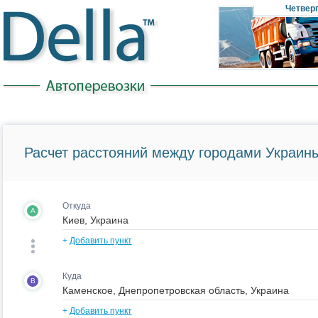
Четвер
Расчет расстояний между городами Украины
Откуда
A
+
Добавить пункт
Куда
B
+
Добавить пункт