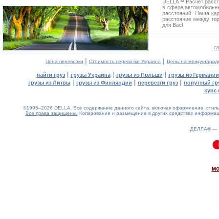
DELLA™
Расчет расс
в сфере автомобиль
расстояний. Наша
ка
расстояние между го
для Вас!
г
|
|
Цена перевозки
Стоимость перевозки Украина
Цены на международ
|
|
|
найти груз
грузы Украина
грузы из Польши
грузы из Германии
|
|
|
грузы из Литвы
грузы из Финляндии
перевезти груз
попутный гр
курс 
©1995–2026 DELLA. Все содержание данного сайта, включая оформление, стиль 
Все права защищены.
Копирование и размещение в других средствах информаци
ДЕЛЛА® —
0.09(aws3)
060826-10:07:54
мо