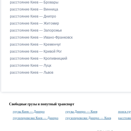
расстояние Киев — Бровары
расстояние Киев — Винница
расстояние Киев — Днипро
расстояние Киев — Житомир
расстояние Киев — Запорожье
расстояние Киев — Ивано-Франковск
расстояние Киев — Кременчуг
расстояние Киев — Кривой Рог
расстояние Киев — Кропивницкий
расстояние Киев — Луцк
расстояние Киев — Львов
Свободные грузы и попутный транспорт
грузы Киев — Днипро
грузы Днипро — Киев
поиск гр
грузоперевозки Киев — Днипро
грузоперевозки Днипро — Киев
расстоя