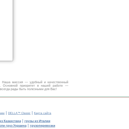
а. Наша миссия — удобный и качественный
. Основной приоритет в нашей работе —
 всегда рады быть полезными для Вас!
|
|
ами
DELLA™ Classic
Карта сайта
|
из Казахстана
грузы из Италии
|
зти груз Украина
грузоперевозки