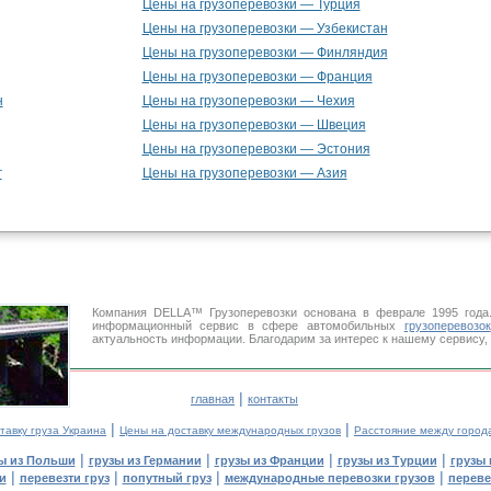
Цены на грузоперевозки — Турция
Цены на грузоперевозки — Узбекистан
Цены на грузоперевозки — Финляндия
Цены на грузоперевозки — Франция
н
Цены на грузоперевозки — Чехия
Цены на грузоперевозки — Швеция
Цены на грузоперевозки — Эстония
г
Цены на грузоперевозки — Азия
Компания DELLA™ Грузоперевозки основана в феврале 1995 год
информационный сервис в сфере автомобильных
грузоперевозок
актуальность информации. Благодарим за интерес к нашему сервису,
|
главная
контакты
|
|
тавку груза Украина
Цены на доставку международных грузов
Расстояние между город
|
|
|
|
ы из Польши
грузы из Германии
грузы из Франции
грузы из Турции
грузы 
|
|
|
|
и
перевезти груз
попутный груз
международные перевозки грузов
переве