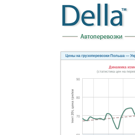
Цены на грузоперевозки Польша — Ук
Динамика изме
(статистика цен на пер
90
тент 20т, цена грн/км
80
70
60