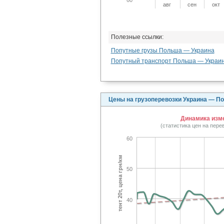
авг
сен
окт
Полезные ссылки:
Попутные грузы Польша — Украина
Попутный транспорт Польша — Украи
Цены на грузоперевозки Украина — П
Динамика изме
(статистика цен на пер
60
тент 20т, цена грн/км
50
40