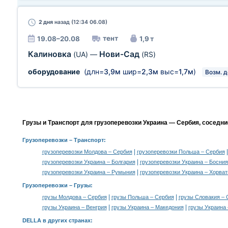
2 дня
назад (12:34 06.08)
тент
19.08–20.08
1,9 т
Калиновка
Нови-Сад
(UA)
—
(RS)
оборудование
(длн=
3,9м
шир=
2,3м
выс=
1,7м
)
Возм. д
Грузы и Транспорт для грузоперевозки Украина — Сербия, соседни
Грузоперевозки
– Транспорт:
|
грузоперевозки Молдова – Сербия
грузоперевозки Польша – Сербия
|
грузоперевозки Украина – Болгария
грузоперевозки Украина – Босния
|
грузоперевозки Украина – Румыния
грузоперевозки Украина – Хорват
Грузоперевозки –
Грузы
:
|
|
грузы Молдова – Сербия
грузы Польша – Сербия
грузы Словакия – 
|
|
грузы Украина – Венгрия
грузы Украина – Македония
грузы Украина
DELLA в других странах
: