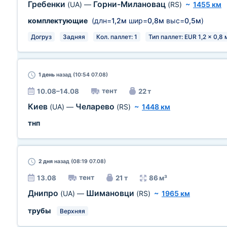
Гребенки
Горни-Милановац
(UA)
—
(RS)
~
1455 км
комплектующие
(длн=
1,2м
шир=
0,8м
выс=
0,5м
)
Догруз
Задняя
Кол. паллет: 1
Тип паллет: EUR 1,2 x 0,8 
1 день
назад (10:54 07.08)
тент
10.08–14.08
22 т
Киев
Челарево
(UA)
—
(RS)
~
1448 км
тнп
2 дня
назад (08:19 07.08)
тент
13.08
21 т
86 м³
Днипро
Шимановци
(UA)
—
(RS)
~
1965 км
трубы
Верхняя