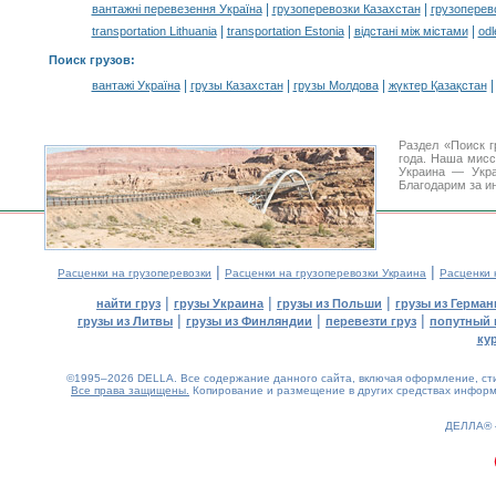
|
|
вантажні перевезення Україна
грузоперевозки Казахстан
грузоперев
|
|
|
transportation Lithuania
transportation Estonia
відстані між містами
odl
Поиск грузов
:
|
|
|
вантажі Україна
грузы Казахстан
грузы Молдова
жүктер Қазақстан
Раздел «Поиск 
года. Наша мис
Украина — Укра
Благодарим за и
|
|
Расценки на грузоперевозки
Расценки на грузоперевозки Украина
Расценки 
|
|
|
найти груз
грузы Украина
грузы из Польши
грузы из Герман
|
|
|
грузы из Литвы
грузы из Финляндии
перевезти груз
попутный 
ку
©1995–2026 DELLA. Все содержание данного сайта, включая оформление, стил
Все права защищены.
Копирование и размещение в других средствах информа
ДЕЛЛА®
0.13(aws2)
090826-13:26:34