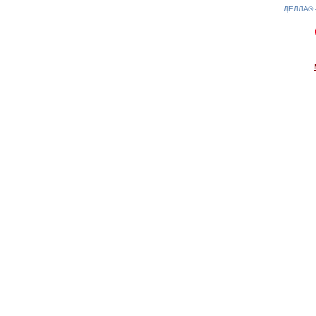
ДЕЛЛА®
0.1(aws4)
080826-19:11:41