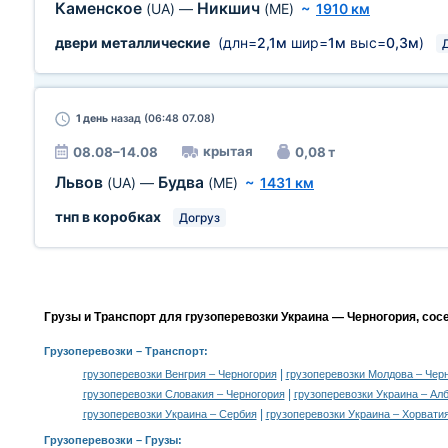
Каменское
Никшич
(UA)
—
(ME)
~
1910 км
двери металлические
(длн=
2,1м
шир=
1м
выс=
0,3м
)
1 день
назад (06:48 07.08)
крытая
08.08–14.08
0,08 т
Львов
Будва
(UA)
—
(ME)
~
1431 км
тнп в коробках
Догруз
Грузы и Транспорт для грузоперевозки Украина — Черногория, сос
Грузоперевозки
– Транспорт:
|
грузоперевозки Венгрия – Черногория
грузоперевозки Молдова – Чер
|
грузоперевозки Словакия – Черногория
грузоперевозки Украина – Ал
|
грузоперевозки Украина – Сербия
грузоперевозки Украина – Хорвати
Грузоперевозки –
Грузы
: