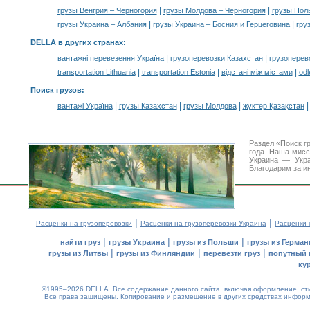
|
|
грузы Венгрия – Черногория
грузы Молдова – Черногория
грузы Пол
|
|
грузы Украина – Албания
грузы Украина – Босния и Герцеговина
гру
DELLA в других странах
:
|
|
вантажні перевезення Україна
грузоперевозки Казахстан
грузоперев
|
|
|
transportation Lithuania
transportation Estonia
відстані між містами
odl
Поиск грузов
:
|
|
|
вантажі Україна
грузы Казахстан
грузы Молдова
жүктер Қазақстан
Раздел «Поиск г
года. Наша мис
Украина — Укра
Благодарим за и
|
|
Расценки на грузоперевозки
Расценки на грузоперевозки Украина
Расценки 
|
|
|
найти груз
грузы Украина
грузы из Польши
грузы из Герман
|
|
|
грузы из Литвы
грузы из Финляндии
перевезти груз
попутный 
ку
©1995–2026 DELLA. Все содержание данного сайта, включая оформление, стил
Все права защищены.
Копирование и размещение в других средствах информа