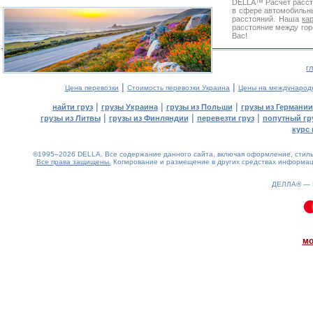
DELLA™
Расчет расс
в сфере автомобиль
расстояний. Наша
ка
расстояние между гор
Вас!
г
|
|
Цена перевозки
Стоимость перевозки Украина
Цены на международ
|
|
|
найти груз
грузы Украина
грузы из Польши
грузы из Германии
|
|
|
грузы из Литвы
грузы из Финляндии
перевезти груз
попутный гр
курс 
©1995–2026 DELLA. Все содержание данного сайта, включая оформление, стиль 
Все права защищены.
Копирование и размещение в других средствах информаци
ДЕЛЛА® —
0.21(aws2)
080826-14:35:44
мо