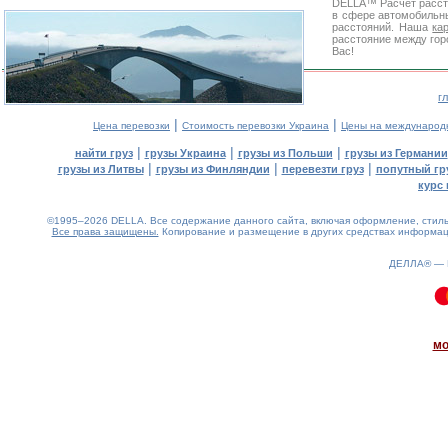
DELLA™
Расчет расс
в сфере автомобиль
расстояний. Наша
ка
расстояние между гор
Вас!
г
|
|
Цена перевозки
Стоимость перевозки Украина
Цены на международ
|
|
|
найти груз
грузы Украина
грузы из Польши
грузы из Германии
|
|
|
грузы из Литвы
грузы из Финляндии
перевезти груз
попутный гр
курс 
©1995–2026 DELLA. Все содержание данного сайта, включая оформление, стиль 
Все права защищены.
Копирование и размещение в других средствах информаци
ДЕЛЛА® —
0.07(aws4)
080826-11:49:58
мо