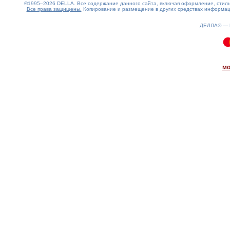
©1995–2026 DELLA. Все содержание данного сайта, включая оформление, стиль 
Все права защищены.
Копирование и размещение в других средствах информаци
ДЕЛЛА® —
0.05(aws4)
090826-04:24:49
мо