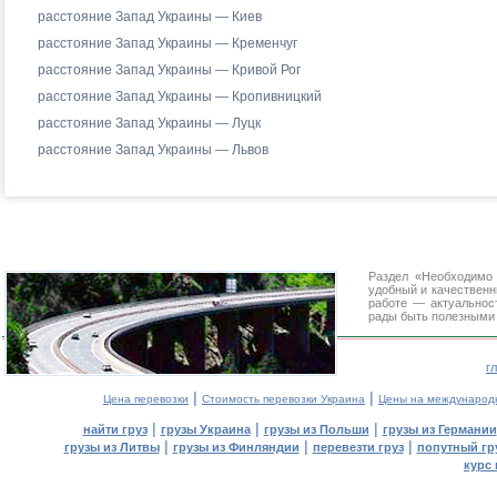
расстояние Запад Украины — Киев
расстояние Запад Украины — Кременчуг
расстояние Запад Украины — Кривой Рог
расстояние Запад Украины — Кропивницкий
расстояние Запад Украины — Луцк
расстояние Запад Украины — Львов
Раздел «Необходимо
удобный и качествен
работе — актуальнос
рады быть полезными 
г
|
|
Цена перевозки
Стоимость перевозки Украина
Цены на международ
|
|
|
найти груз
грузы Украина
грузы из Польши
грузы из Германии
|
|
|
грузы из Литвы
грузы из Финляндии
перевезти груз
попутный гр
курс 