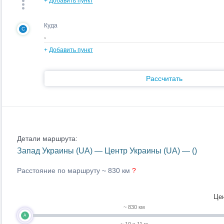
+
Добавить пункт
Куда
C
+
Добавить пункт
Рассчитать
Детали маршрута:
Запад Украины (UA) — Центр Украины (UA) — ()
Расстояние по маршруту ~
830 км
?
Цен
~ 830 км
A